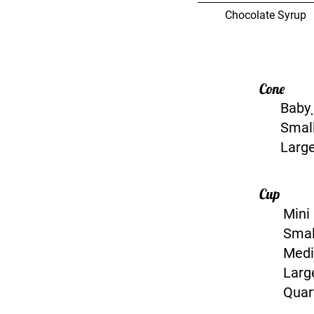
Chocolate Syrup
Cone
Baby
Smal
Larg
Cup
Mini
Smal
Med
Lar
Quar